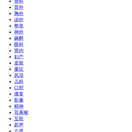
骨科
普外
胸外
泌外
整形
神外
麻醉
眼科
肾内
妇产
皮肤
重症
风湿
儿科
口腔
康复
影像
精神
耳鼻喉
互联
超声
六度