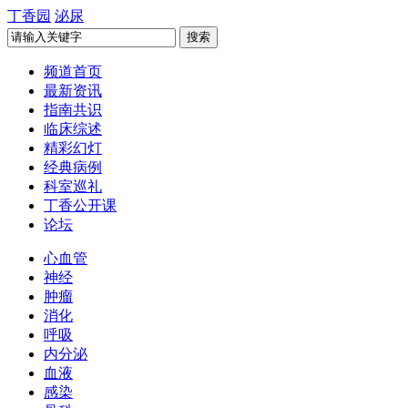
丁香园
泌尿
频道首页
最新资讯
指南共识
临床综述
精彩幻灯
经典病例
科室巡礼
丁香公开课
论坛
心血管
神经
肿瘤
消化
呼吸
内分泌
血液
感染