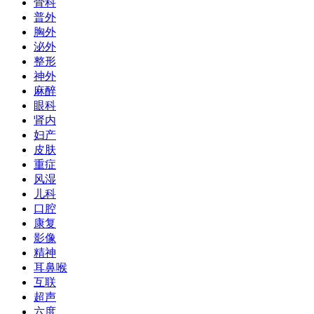
骨科
普外
胸外
泌外
整形
神外
麻醉
眼科
肾内
妇产
皮肤
重症
风湿
儿科
口腔
康复
影像
精神
耳鼻喉
互联
超声
六度