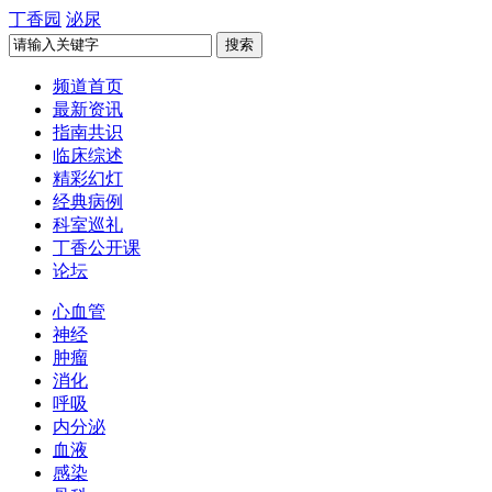
丁香园
泌尿
频道首页
最新资讯
指南共识
临床综述
精彩幻灯
经典病例
科室巡礼
丁香公开课
论坛
心血管
神经
肿瘤
消化
呼吸
内分泌
血液
感染