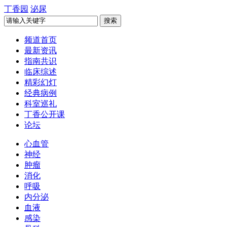
丁香园
泌尿
频道首页
最新资讯
指南共识
临床综述
精彩幻灯
经典病例
科室巡礼
丁香公开课
论坛
心血管
神经
肿瘤
消化
呼吸
内分泌
血液
感染