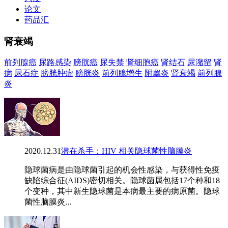
论文
药品汇
肾衰竭
前列腺癌
尿路感染
膀胱癌
尿失禁
肾细胞癌
肾结石
尿潴留
肾
病
尿石症
膀胱肿瘤
膀胱炎
前列腺增生
附睾炎
肾衰竭
前列腺
炎
2020.12.31
潜在杀手：HIV 相关隐球菌性脑膜炎
隐球菌病是由隐球菌引起的机会性感染，与获得性免疫
缺陷综合征(AIDS)密切相关。隐球菌属包括17个种和18
个变种，其中新生隐球菌是本病最主要的病原菌。隐球
菌性脑膜炎...