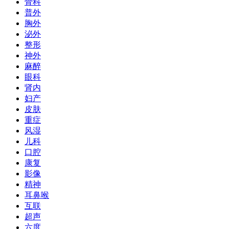
骨科
普外
胸外
泌外
整形
神外
麻醉
眼科
肾内
妇产
皮肤
重症
风湿
儿科
口腔
康复
影像
精神
耳鼻喉
互联
超声
六度