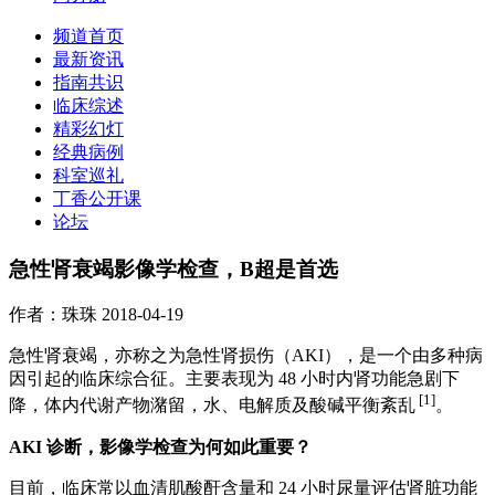
频道首页
最新资讯
指南共识
临床综述
精彩幻灯
经典病例
科室巡礼
丁香公开课
论坛
急性肾衰竭影像学检查，B超是首选
作者：珠珠
2018-04-19
急性肾衰竭，亦称之为急性肾损伤（AKI），是一个由多种病
因引起的临床综合征。主要表现为 48 小时内肾功能急剧下
[1]
降，体内代谢产物潴留，水、电解质及酸碱平衡紊乱
。
AKI 诊断，影像学检查为何如此重要？
目前，临床常以血清肌酸酐含量和 24 小时尿量评估肾脏功能