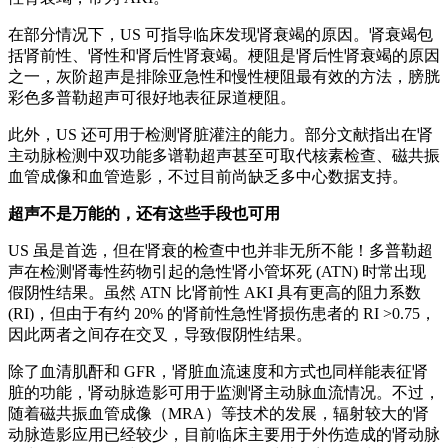
在部分情况下，US 可指导临床发现肾衰竭的原因。肾衰竭包
括肾前性、肾性和肾后性肾衰竭。梗阻是肾后性肾衰竭的原因
之一，灰阶超声是排除亚急性和慢性梗阻最有效的方法，膀胱
彩色多普勒超声可很好地表征尿道梗阻。
此外，US 还可用于检测肾脏灌注的能力。部分文献指出在肾
主动脉检测中双功能多谱勒超声甚至可取代核素检查、磁共振
血管成像和血管造影，不过目前尚缺乏多中心数据支持。
超声不是万能的，还有这些手段也可用
US 虽是首选，但在肾衰的检查中也并非无所不能！多普勒超
声在检测肾毒性药物引起的急性肾小管坏死 (ATN) 时常出现
假阴性结果。虽然 ATN 比肾前性 AKI 具有更高的阻力系数
(RI)，但由于有约 20% 的肾前性急性肾损伤患者的 RI >0.75，
因此两者之间存在交叉，导致假阴性结果。
除了血清肌酐和 GFR，肾脏血流速度和方式也同样能表征肾
脏的功能，肾动脉造影可用于监测肾主动脉血流情况。不过，
随着磁共振血管成像（MRA）等技术的发展，辐射较大的肾
动脉造影应用已经较少，目前临床主要用于外伤造成的肾动脉