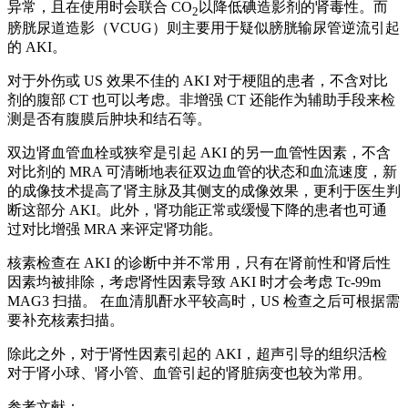
异常，且在使用时会联合 CO
以降低碘造影剂的肾毒性。而
2
膀胱尿道造影（VCUG）则主要用于疑似膀胱输尿管逆流引起
的 AKI。
对于外伤或 US 效果不佳的 AKI 对于梗阻的患者，不含对比
剂的腹部 CT 也可以考虑。非增强 CT 还能作为辅助手段来检
测是否有腹膜后肿块和结石等。
双边肾血管血栓或狭窄是引起 AKI 的另一血管性因素，不含
对比剂的 MRA 可清晰地表征双边血管的状态和血流速度，新
的成像技术提高了肾主脉及其侧支的成像效果，更利于医生判
断这部分 AKI。此外，肾功能正常或缓慢下降的患者也可通
过对比增强 MRA 来评定肾功能。
核素检查在 AKI 的诊断中并不常用，只有在肾前性和肾后性
因素均被排除，考虑肾性因素导致 AKI 时才会考虑 Tc-99m
MAG3 扫描。 在血清肌酐水平较高时，US 检查之后可根据需
要补充核素扫描。
除此之外，对于肾性因素引起的 AKI，超声引导的组织活检
对于肾小球、肾小管、血管引起的肾脏病变也较为常用。
参考文献：