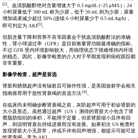
[2]
。血清肌酸酐绝对含量增速大于 0.3 mg/dL (>25 μM/L)；24
小时尿量低于 500 mL 称为少尿，低于 50 mL 则为少尿；尿量
增加或者减少超过 50% (连续 6 小时尿量少于 0.5 mL/kg/h)，
[3]
即可判定为 AKI
。
但肌含量下降和营养不良等因素会干扰血清肌酸酐法的准确
性，肾小球滤过率（GFR）是目前衡量肾功能最准确的指标。
不过 GFR 受内环境影响较大，而病理状态下很难维持内环境
的稳态。因此，影像学检查的介入对于早期发现和病程跟踪都
非常重要。
影像学检查，超声是首选
肾脏和膀胱超声没有辐射且可操作性强，是美国放射学会相关
[4]
指南推荐用于急性肾衰竭的首选方法
。
在临床尚未明确诊断肾衰竭之前，灰阶超声可用于初诊肾脏的
大小及形态。虽然通过超声（US ）测得的肾脏大小包含了肾
窦脂肪组织的体积，不能用于定量，但若肾脏缩小且伴有回
声，则说明肾衰在持续进展而没有改善。如果初次 US 检查时
发现肾脏大小无异常，伴或不伴有回声增强，都提示可能可逆
性肾衰竭，常为 AKI。