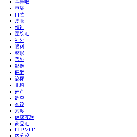
耳鼻喉
重症
口腔
皮肤
精神
医院汇
神外
眼科
整形
普外
影像
麻醉
泌尿
儿科
妇产
调查
会议
六度
健康互联
药品汇
PUBMED
内分泌