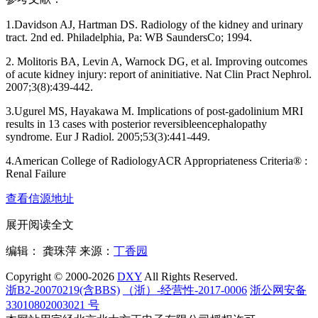
1.Davidson AJ, Hartman DS. Radiology of the kidney and urinary
tract. 2nd ed. Philadelphia, Pa: WB SaundersCo; 1994.
2. Molitoris BA, Levin A, Warnock DG, et al. Improving outcomes
of acute kidney injury: report of aninitiative. Nat Clin Pract Nephrol.
2007;3(8):439-442.
3.Ugurel MS, Hayakawa M. Implications of post-gadolinium MRI
results in 13 cases with posterior reversibleencephalopathy
syndrome. Eur J Radiol. 2005;53(3):441-449.
4.American College of RadiologyACR Appropriateness Criteria® :
Renal Failure
查看信源地址
展开阅读全文
编辑： 龚珠萍
来源：
丁香园
Copyright © 2000-2026
DXY
All Rights Reserved.
浙B2-20070219(含BBS)
（浙）-经营性-2017-0006
浙公网安备
33010802003021 号