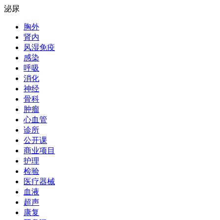
泌尿
胸外
肾内
风湿免疫
感染
呼吸
消化
神经
骨科
肿瘤
心血管
诊所
公开课
商业项目
护理
检验
医疗器械
血液
超声
康复