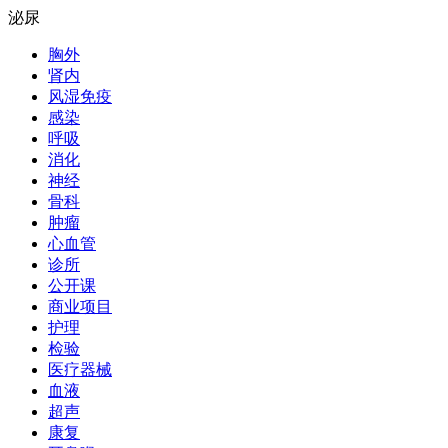
泌尿
胸外
肾内
风湿免疫
感染
呼吸
消化
神经
骨科
肿瘤
心血管
诊所
公开课
商业项目
护理
检验
医疗器械
血液
超声
康复