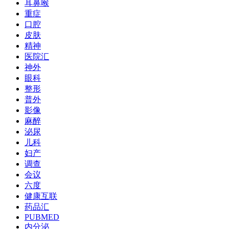
耳鼻喉
重症
口腔
皮肤
精神
医院汇
神外
眼科
整形
普外
影像
麻醉
泌尿
儿科
妇产
调查
会议
六度
健康互联
药品汇
PUBMED
内分泌