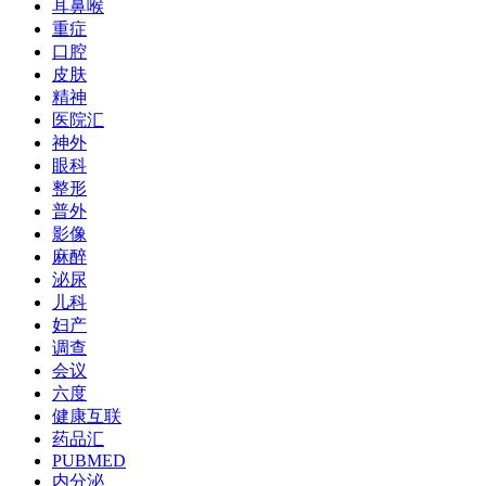
耳鼻喉
重症
口腔
皮肤
精神
医院汇
神外
眼科
整形
普外
影像
麻醉
泌尿
儿科
妇产
调查
会议
六度
健康互联
药品汇
PUBMED
内分泌