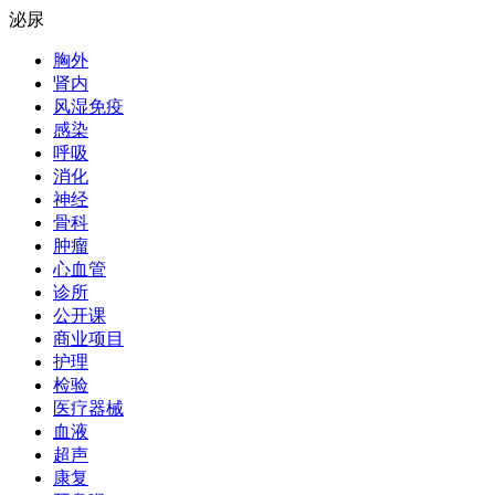
泌尿
胸外
肾内
风湿免疫
感染
呼吸
消化
神经
骨科
肿瘤
心血管
诊所
公开课
商业项目
护理
检验
医疗器械
血液
超声
康复