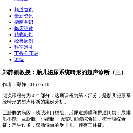
频道首页
最新资讯
指南共识
临床综述
精彩幻灯
经典病例
科室巡礼
丁香公开课
论坛
郑静副教授：胎儿泌尿系统畸形的超声诊断（三）
作者：郑静
2016-05-10
此次课程分为 4 个部分，这期课程为第 3 部分，是胎儿泌尿系
统畸形的超声诊断的案例分析。
巨膀胱的病因：膀胱出口梗阻、后尿道瓣膜和尿道闭锁；尿排
泄不能，巨膀胱－小结肠－肠蠕动迟缓综合征，梅干腹综合
征；产生过多，双胎输血的受血儿；伴有三体征。