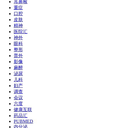
耳鼻喉
重症
口腔
皮肤
精神
医院汇
神外
眼科
整形
普外
影像
麻醉
泌尿
儿科
妇产
调查
会议
六度
健康互联
药品汇
PUBMED
内分泌