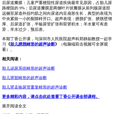
后尿道瓣膜：儿童严重梗阻性尿道疾病最常见原因，占胎儿尿
路梗阻的 9%；后尿道瓣膜是两侧叶片状瓣膜从前列腺尿道部
远侧至尿道外括约肌之间向尿道内呈扇形生长，典型的表现为
中央紧留一小的裂隙样开口。超声表现：膀胱扩张、膀胱壁增
厚、后尿道扩张，半输尿管扩张和双肾积水；羊水量可有差
异，羊水过少，预后差。
本期丁香公开课，与深圳市人民医院超声科郑静副教授一起学
习
《
胎儿膀胱畸形的超声诊断
》
（电脑端双击视频可全屏观
看）。
相关阅读：
胎儿泌尿系统畸形的超声诊断
胎儿肾脏畸形的超声诊断
胎儿肾盂输尿管重复畸形的超声诊断
更多精彩内容，请点击此处查看丁香公开课全部课程。
展开阅读全文