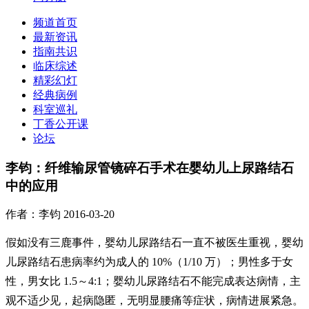
频道首页
最新资讯
指南共识
临床综述
精彩幻灯
经典病例
科室巡礼
丁香公开课
论坛
李钧：纤维输尿管镜碎石手术在婴幼儿上尿路结石
中的应用
作者：李钧
2016-03-20
假如没有三鹿事件，婴幼儿尿路结石一直不被医生重视，婴幼
儿尿路结石患病率约为成人的 10%（1/10 万）；男性多于女
性，男女比 1.5～4:1；婴幼儿尿路结石不能完成表达病情，主
观不适少见，起病隐匿，无明显腰痛等症状，病情进展紧急。