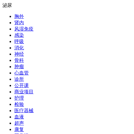
泌尿
胸外
肾内
风湿免疫
感染
呼吸
消化
神经
骨科
肿瘤
心血管
诊所
公开课
商业项目
护理
检验
医疗器械
血液
超声
康复