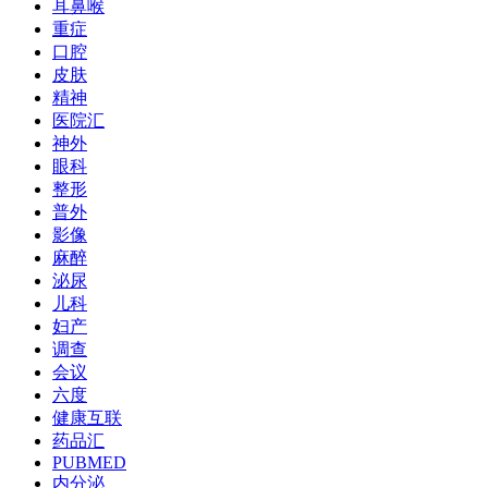
耳鼻喉
重症
口腔
皮肤
精神
医院汇
神外
眼科
整形
普外
影像
麻醉
泌尿
儿科
妇产
调查
会议
六度
健康互联
药品汇
PUBMED
内分泌